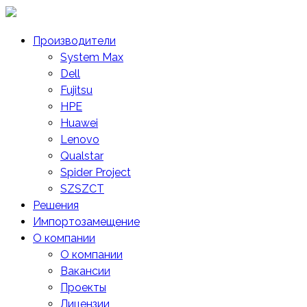
Skip
to
Производители
content
System Max
Dell
Fujitsu
HPE
Huawei
Lenovo
Qualstar
Spider Project
SZSZCT
Решения
Импортозамещение
О компании
О компании
Вакансии
Проекты
Лицензии